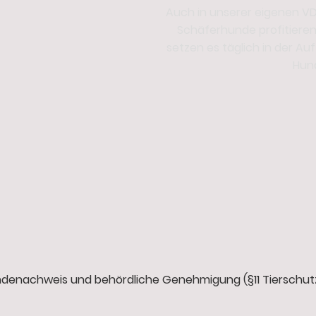
Auch in unserer eigenen V
Schäferhunde profitieren
setzen es täglich in der A
Hun
denachweis und behördliche Genehmigung (§11 Tierschut