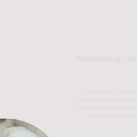
Fortbildung – Z
Als geprüfte Zuchtwar
Verantwortung über meine
Aufgabe erfüllt mich mi
Achtsamkeit gegenü