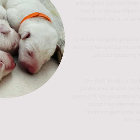
Ich begleite Zuchtstätten
dem Blick für das Wesen
Transparenz und eine vera
Zu dieser Tätigkeit gehöre
von Würfen und Zuchtstätt
um Zuchtplanung, A
Die Ausbildung zur Zuc
praktisches Wissen verti
geschärft. Sie verbindet Er
stärkt mein Bestreben
Nachhaltigkeit in der
mitzug