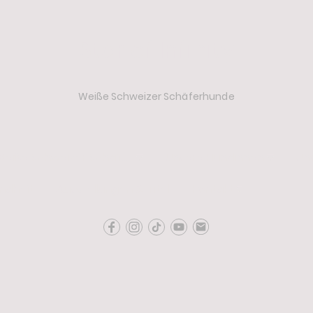
Star of Infinity
Weiße Schweizer Schäferhunde
Weiße Schweizer Schäferhunde
Unsere Hündinnen
Un
ndheit
Ausstellungen & Titel
Kontakt