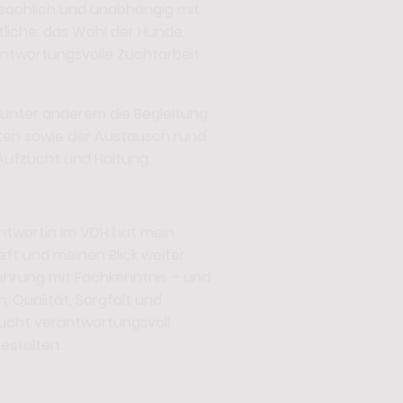
 sachlich und unabhängig mit
tliche: das Wohl der Hunde,
ntwortungsvolle Zuchtarbeit.
n unter anderem die Begleitung
en sowie der Austausch rund
ufzucht und Haltung.
htwartin im VDH hat mein
eft und meinen Blick weiter
fahrung mit Fachkenntnis – und
, Qualität, Sorgfalt und
 Zucht verantwortungsvoll
estalten.