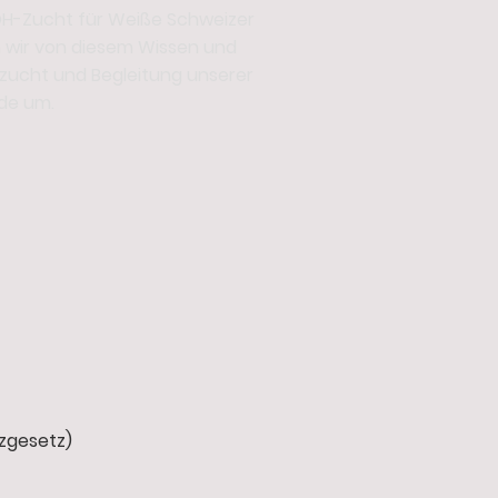
DH-Zucht für Weiße Schweizer
 wir von diesem Wissen und
ufzucht und Begleitung unserer
de um.
zgesetz)