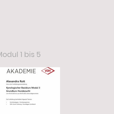
 Rahmen meiner züchterischen
eder, mein Wissen in der
odul 1 bis 5