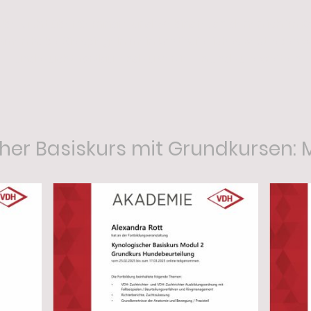
e Übersicht über Seminare und Webinare, an denen ich im
men habe. Sie spiegeln mein kontinuierliches Bestreben wi
Hundezucht fortlaufend zu vertiefen und zu erweitern.
er Basiskurs mit Grundkursen: M