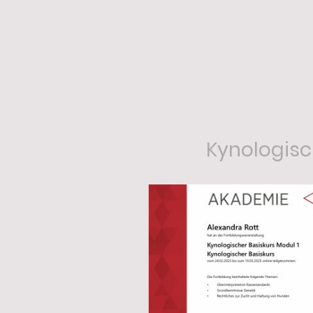
Im Folgenden findet ihr ein
Weiterbildung teilgenom
Kynologisch